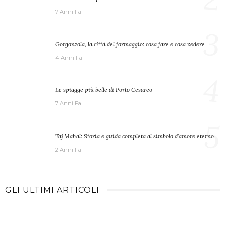
7 Anni Fa
3
Gorgonzola, la città del formaggio: cosa fare e cosa vedere
4 Anni Fa
4
Le spiagge più belle di Porto Cesareo
7 Anni Fa
5
Taj Mahal: Storia e guida completa al simbolo d’amore eterno
2 Anni Fa
GLI ULTIMI ARTICOLI