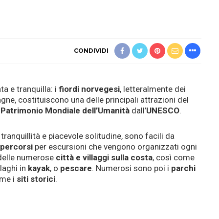
CONDIVIDI
ta e tranquilla: i
fiordi norvegesi
, letteralmente dei
ne, costituiscono una delle principali attrazioni del
i
Patrimonio Mondiale dell’Umanità
dall’
UNESCO
.
anquillità e piacevole solitudine, sono facili da
 percorsi
per escursioni che vengono organizzati ogni
e delle numerose
città e villaggi sulla costa
, così come
laghi in
kayak
, o
pescare
. Numerosi sono poi i
parchi
ome i
siti storici
.