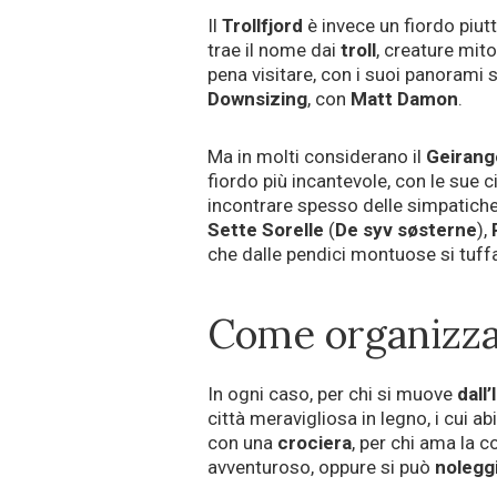
Il
Trollfjord
è invece un fiordo piutt
trae il nome dai
troll
, creature mit
pena visitare, con i suoi panorami st
Downsizing
, con
Matt Damon
.
Ma in molti considerano il
Geirang
fiordo più incantevole, con le sue 
incontrare spesso delle simpatich
Sette Sorelle
(
De syv søsterne
),
che dalle pendici montuose si tuff
Come organizza
In ogni caso, per chi si muove
dall’
città meravigliosa in legno, i cui a
con una
crociera
, per chi ama la 
avventuroso, oppure si può
nolegg