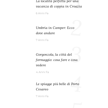
1
La località perfetta per una
vacanza di coppia in Croazia
6 Anni Fa
2
Umbria in Camper: Ecco
dove andare
7 Anni Fa
3
Gorgonzola, la città del
formaggio: cosa fare e cosa
vedere
4
4 Anni Fa
Le spiagge più belle di Porto
Cesareo
7 Anni Fa