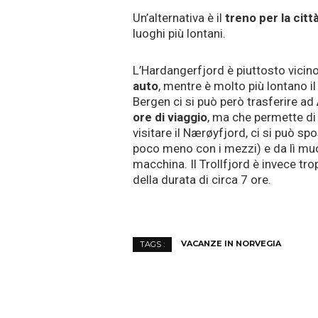
Un’alternativa è il
treno per la citt
luoghi più lontani.
L’Hardangerfjord è piuttosto vicin
auto
, mentre è molto più lontano i
Bergen ci si può però trasferire ad
ore di viaggio
, ma che permette di 
visitare il Nærøyfjord, ci si può sp
poco meno con i mezzi) e da lì muov
macchina. Il Trollfjord è invece tro
della durata di circa 7 ore.
VACANZE IN NORVEGIA
TAGS :