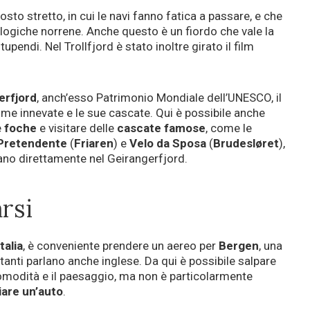
osto stretto, in cui le navi fanno fatica a passare, e che
ologiche norrene. Anche questo è un fiordo che vale la
upendi. Nel Trollfjord è stato inoltre girato il film
erfjord
, anch’esso Patrimonio Mondiale dell’UNESCO, il
cime innevate e le sue cascate. Qui è possibile anche
e
foche
e visitare delle
cascate famose
, come le
Pretendente
(
Friaren
) e
Velo da Sposa
(
Brudesløret
),
ano direttamente nel Geirangerfjord.
rsi
Italia
, è conveniente prendere un aereo per
Bergen
, una
bitanti parlano anche inglese. Da qui è possibile salpare
comodità e il paesaggio, ma non è particolarmente
iare un’auto
.