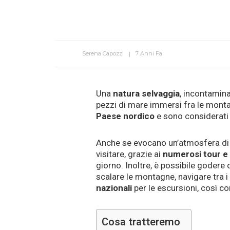
Serena Capozzi
7 Anni Fa
Una
natura selvaggia
, incontamina
pezzi di mare immersi fra le montag
Paese nordico
e sono considerat
Anche se evocano un’atmosfera di tr
visitare, grazie ai
numerosi tour e
giorno. Inoltre, è possibile goder
scalare le montagne, navigare tra i 
nazionali
per le escursioni, così c
Cosa tratteremo