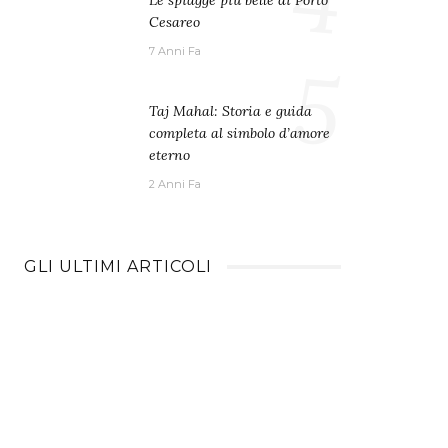
Le spiagge più belle di Porto
Cesareo
7 Anni Fa
5
Taj Mahal: Storia e guida
completa al simbolo d’amore
eterno
2 Anni Fa
GLI ULTIMI ARTICOLI