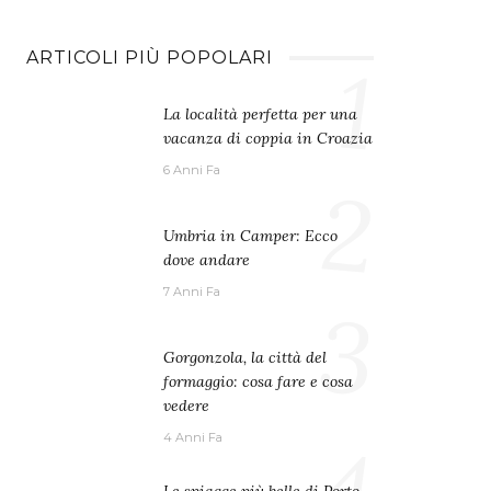
ARTICOLI PIÙ POPOLARI
1
La località perfetta per una
vacanza di coppia in Croazia
6 Anni Fa
2
Umbria in Camper: Ecco
dove andare
7 Anni Fa
3
Gorgonzola, la città del
formaggio: cosa fare e cosa
vedere
4
4 Anni Fa