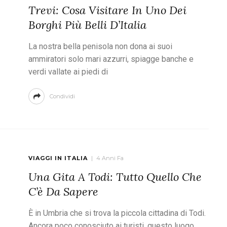
Trevi: Cosa Visitare In Uno Dei
Borghi Più Belli D’Italia
La nostra bella penisola non dona ai suoi
ammiratori solo mari azzurri, spiagge banche e
verdi vallate ai piedi di
Condividi
VIAGGI IN ITALIA
4 Anni Fa
Una Gita A Todi: Tutto Quello Che
C’è Da Sapere
È in Umbria che si trova la piccola cittadina di Todi.
Ancora poco conosciuto ai turisti, questo luogo