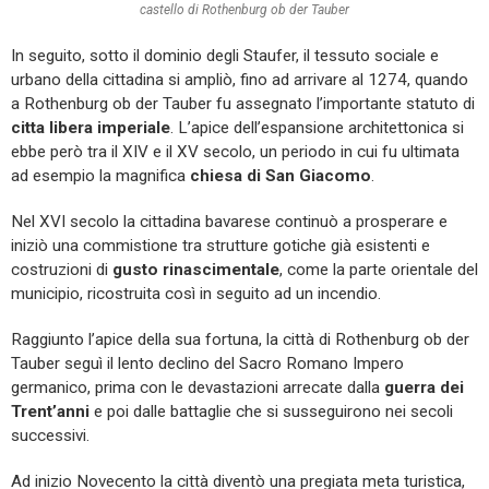
castello di Rothenburg ob der Tauber
In seguito, sotto il dominio degli Staufer, il tessuto sociale e
urbano della cittadina si ampliò, fino ad arrivare al 1274, quando
a Rothenburg ob der Tauber fu assegnato l’importante statuto di
citta libera imperiale
. L’apice dell’espansione architettonica si
ebbe però tra il XIV e il XV secolo, un periodo in cui fu ultimata
ad esempio la magnifica
chiesa di San Giacomo
.
Nel XVI secolo la cittadina bavarese continuò a prosperare e
iniziò una commistione tra strutture gotiche già esistenti e
costruzioni di
gusto rinascimentale
, come la parte orientale del
municipio, ricostruita così in seguito ad un incendio.
Raggiunto l’apice della sua fortuna, la città di Rothenburg ob der
Tauber seguì il lento declino del Sacro Romano Impero
germanico, prima con le devastazioni arrecate dalla
guerra dei
Trent’anni
e poi dalle battaglie che si susseguirono nei secoli
successivi.
Ad inizio Novecento la città diventò una pregiata meta turistica,