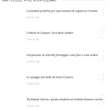
ARTICOLI PIÙ POPOLARI
1
La località perfetta per una vacanza di coppia in Croazia
6 Anni Fa
2
Umbria in Camper: Ecco dove andare
7 Anni Fa
3
Gorgonzola, la città del formaggio: cosa fare e cosa vedere
4 Anni Fa
4
Le spiagge più belle di Porto Cesareo
7 Anni Fa
5
Taj Mahal: Storia e guida completa al simbolo d’amore eterno
2 Anni Fa