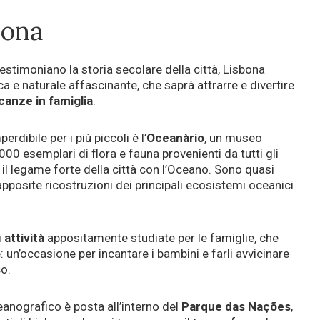
bona
stimoniano la storia secolare della città, Lisbona
a e naturale affascinante, che saprà attrarre e divertire
canze in famiglia
.
rdibile per i più piccoli è l’
Oceanàrio
, un museo
00 esemplari di flora e fauna provenienti da tutti gli
il legame forte della città con l’Oceano. Sono quasi
apposite ricostruzioni dei principali ecosistemi oceanici
i
attività
appositamente studiate per le famiglie, che
 un’occasione per incantare i bambini e farli avvicinare
o.
eanografico è posta all’interno del
Parque das Nações
,