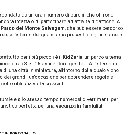
rcondata da un gran numero di parchi, che offrono
ncora intatta o di partecipare ad attività didattiche. A
l
Parco del Monte Selvagem
, che può essere percorso
ore e all’interno del quale sono presenti un gran numero
attutto per i più piccoli è il
KidZaria
, un parco a tema
oli tra i 3 e i 15 anni e i loro genitori. All’interno del
di una città in miniatura, all’interno della quale viene
olo dei grandi: un’occasione per apprendere regole e
lto utili una volta cresciuti.
ulturale e allo stesso tempo numerosi divertimenti per i
uristica perfetta per una
vacanza in famiglia
!
ZE IN PORTOGALLO