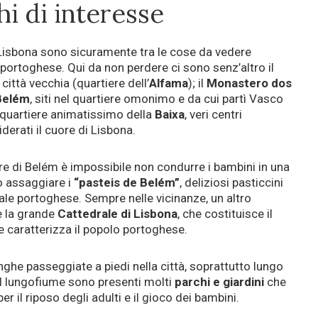
ghi di interesse
i Lisbona sono sicuramente tra le cose da vedere
portoghese. Qui da non perdere ci sono senz’altro il
 città vecchia (quartiere dell’
Alfama
); il
Monastero dos
 Belém
, siti nel quartiere omonimo e da cui partì Vasco
l quartiere animatissimo della
Baixa
, veri centri
iderati il cuore di Lisbona.
orre di Belém è impossibile non condurre i bambini in una
ro assaggiare i
“pasteis de Belém”
, deliziosi pasticcini
tale portoghese. Sempre nelle vicinanze, un altro
è la grande
Cattedrale di Lisbona
, che costituisce il
e caratterizza il popolo portoghese.
nghe passeggiate a piedi nella città, soprattutto lungo
sul lungofiume sono presenti molti
parchi e giardini
che
r il riposo degli adulti e il gioco dei bambini.