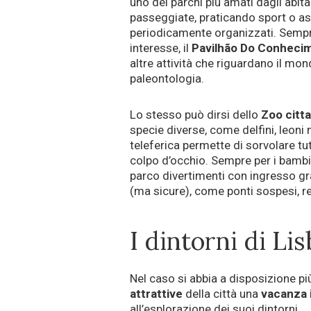
uno dei parchi più amati dagli abit
passeggiate, praticando sport o a
periodicamente organizzati. Sempre
interesse, il
Pavilhão Do Conhecim
altre attività che riguardano il mo
paleontologia.
Lo stesso può dirsi dello
Zoo citt
specie diverse, come delfini, leoni 
teleferica permette di sorvolare tut
colpo d’occhio. Sempre per i bambin
parco divertimenti con ingresso grat
(ma sicure), come ponti sospesi, ret
I dintorni di Li
Nel caso si abbia a disposizione più
attrattive
della città una
vacanza i
all’esplorazione dei suoi dintorni.