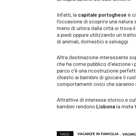
Infatti, la
capitale portoghese
è ci
l’occasione di scoprire una natura a
meno di un’ora dalla città si trova i
a piedi oppure utilizzando un tratt
di animali, domestici e selvaggi.
Altra destinazione interessante sopr
che ha come pubblico d’elezione i picc
parco c’è una ricostruzione perfetta 
chiesto ai bambini di giocare il ru
comportamenti civici che saranno mo
Attrattive di interesse storico e c
bambini rendono
Lisbona
la meta t
VACANZE IN FAMIGLIA
VACAN
TAGS :