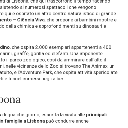
anti di Lisbona, che qui trascorrono il tempo facendo
ssistendo ai numerosi spettacoli che vengono
 qui è ospitato un altro centro naturalistico di grande
ento – Ciência Viva
, che propone ai bambini mostre e
ndo della chimica e approfondimenti su dinosauri e
adino
, che ospita 2.000 esemplari appartenenti a 400
marini, giraffe, gorilla ed elefanti. Una imponente
to il parco zoologico, così da ammirare dall’alto il
i, nelle vicinanze dello Zoo si trovano The Animax, un
uito, e l’Adventure Park, che ospita attività spericolate
i e tunnel immersi negli alberi.
sbona
 di qualche giorno, esaurita la visita alle
principali
n famiglia a Lisbona
può condurre anche