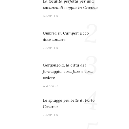
1
La località perfetta per una
vacanza di coppia in Croazia
6 Anni Fa
2
Umbria in Camper: Ecco
dove andare
7 Anni Fa
3
Gorgonzola, la città del
formaggio: cosa fare e cosa
vedere
4
4 Anni Fa
Le spiagge più belle di Porto
Cesareo
7 Anni Fa