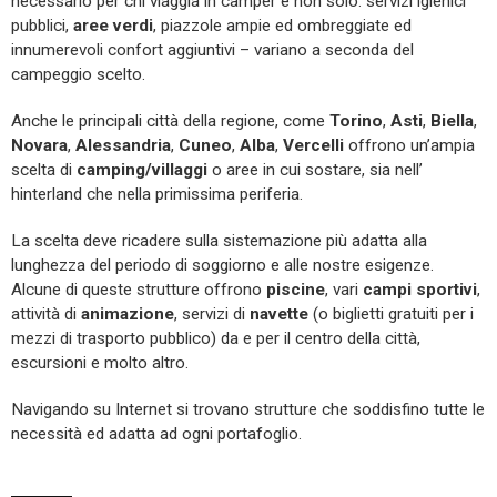
necessario per chi viaggia in camper e non solo: servizi igienici
pubblici,
aree verdi
, piazzole ampie ed ombreggiate ed
innumerevoli confort aggiuntivi – variano a seconda del
campeggio scelto.
Anche le principali città della regione, come
Torino
,
Asti
,
Biella
,
Novara
,
Alessandria
,
Cuneo
,
Alba
,
Vercelli
offrono un’ampia
scelta di
camping/villaggi
o aree in cui sostare, sia nell’
hinterland che nella primissima periferia.
La scelta deve ricadere sulla sistemazione più adatta alla
lunghezza del periodo di soggiorno e alle nostre esigenze.
Alcune di queste strutture offrono
piscine
, vari
campi sportivi
,
attività di
animazione
, servizi di
navette
(o biglietti gratuiti per i
mezzi di trasporto pubblico) da e per il centro della città,
escursioni e molto altro.
Navigando su Internet si trovano strutture che soddisfino tutte le
necessità ed adatta ad ogni portafoglio.