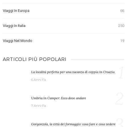
Viaggi In Europa
66
Viaggi In Italia
250
Viaggi Nel Mondo
19
ARTICOLI PIÙ POPOLARI
1
La località perfetta per una vacanza di coppia in Croazia
6 Anni Fa
2
Umbria in Camper: Ecco dove andare
7 Anni Fa
3
Gorgonzola, la città del formaggio: cosa fare e cosa vedere