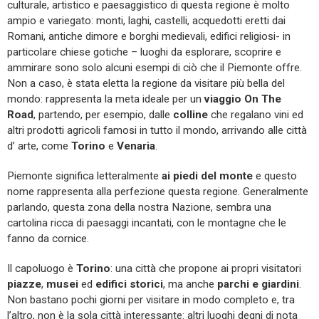
culturale, artistico e paesaggistico di questa regione è molto
ampio e variegato: monti, laghi, castelli, acquedotti eretti dai
Romani, antiche dimore e borghi medievali, edifici religiosi- in
particolare chiese gotiche – luoghi da esplorare, scoprire e
ammirare sono solo alcuni esempi di ciò che il Piemonte offre.
Non a caso, è stata eletta la regione da visitare più bella del
mondo: rappresenta la meta ideale per un
viaggio On The
Road
, partendo, per esempio, dalle
colline
che regalano vini ed
altri prodotti agricoli famosi in tutto il mondo, arrivando alle città
d’ arte, come
Torino
e
Venaria
.
Piemonte significa letteralmente
ai piedi del monte
e questo
nome rappresenta alla perfezione questa regione. Generalmente
parlando, questa zona della nostra Nazione, sembra una
cartolina ricca di paesaggi incantati, con le montagne che le
fanno da cornice.
Il capoluogo è
Torino
: una città che propone ai propri visitatori
piazze
,
musei
ed
edifici storici
, ma anche
parchi e giardini
.
Non bastano pochi giorni per visitare in modo completo e, tra
l’altro, non è la sola città interessante: altri luoghi degni di nota