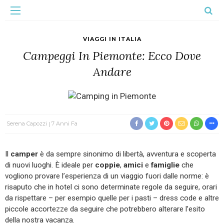
VIAGGI IN ITALIA
Campeggi In Piemonte: Ecco Dove
Andare
Serena Capozzi
7 Anni Fa
Il
camper
è da sempre sinonimo di libertà, avventura e scoperta
di nuovi luoghi. È ideale per
coppie
,
amici
e
famiglie
che
vogliono provare l’esperienza di un viaggio fuori dalle norme: è
risaputo che in hotel ci sono determinate regole da seguire, orari
da rispettare – per esempio quelle per i pasti – dress code e altre
piccole accortezze da seguire che potrebbero alterare l’esito
della nostra vacanza.