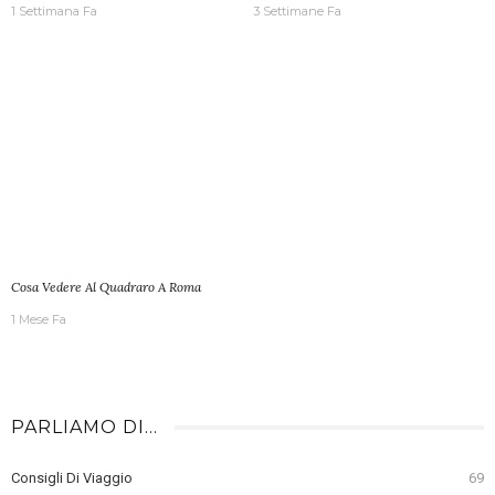
1 Settimana Fa
3 Settimane Fa
Cosa Vedere Al Quadraro A Roma
1 Mese Fa
PARLIAMO DI…
Consigli Di Viaggio
69