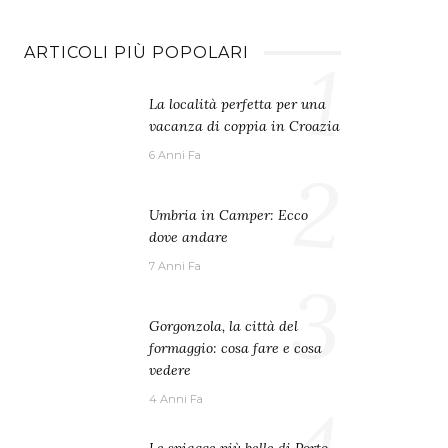
ARTICOLI PIÙ POPOLARI
1
La località perfetta per una
vacanza di coppia in Croazia
6 Anni Fa
2
Umbria in Camper: Ecco
dove andare
7 Anni Fa
3
Gorgonzola, la città del
formaggio: cosa fare e cosa
vedere
4
4 Anni Fa