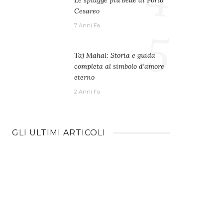
Le spiagge più belle di Porto
Cesareo
7 Anni Fa
5
Taj Mahal: Storia e guida
completa al simbolo d’amore
eterno
2 Anni Fa
GLI ULTIMI ARTICOLI