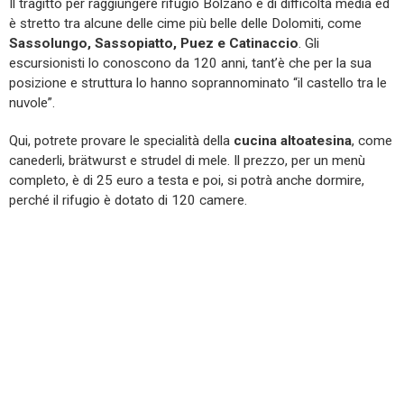
Il tragitto per raggiungere rifugio Bolzano è di difficoltà media ed
è stretto tra alcune delle cime più belle delle Dolomiti, come
Sassolungo, Sassopiatto, Puez e Catinaccio
. Gli
escursionisti lo conoscono da 120 anni, tant’è che per la sua
posizione e struttura lo hanno soprannominato “il castello tra le
nuvole”.
Qui, potrete provare le specialità della
cucina altoatesina
, come
canederli, brätwurst e strudel di mele. Il prezzo, per un menù
completo, è di 25 euro a testa e poi, si potrà anche dormire,
perché il rifugio è dotato di 120 camere.