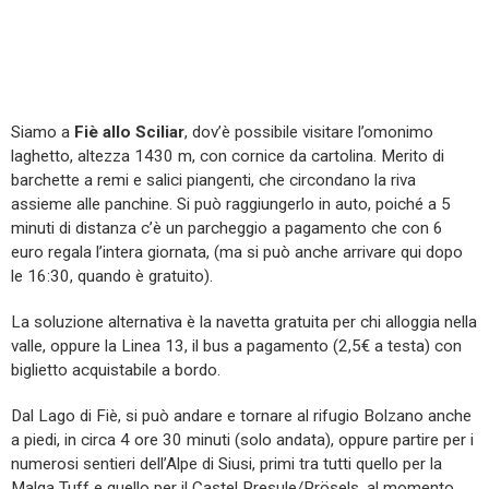
Siamo a
Fiè allo Sciliar
, dov’è possibile visitare l’omonimo
laghetto, altezza 1430 m, con cornice da cartolina. Merito di
barchette a remi e salici piangenti, che circondano la riva
assieme alle panchine. Si può raggiungerlo in auto, poiché a 5
minuti di distanza c’è un parcheggio a pagamento che con 6
euro regala l’intera giornata, (ma si può anche arrivare qui dopo
le 16:30, quando è gratuito).
La soluzione alternativa è la navetta gratuita per chi alloggia nella
valle, oppure la Linea 13, il bus a pagamento (2,5€ a testa) con
biglietto acquistabile a bordo.
Dal Lago di Fiè, si può andare e tornare al rifugio Bolzano anche
a piedi, in circa 4 ore 30 minuti (solo andata), oppure partire per i
numerosi sentieri dell’Alpe di Siusi, primi tra tutti quello per la
Malga Tuff e quello per il Castel Presule/Prösels, al momento