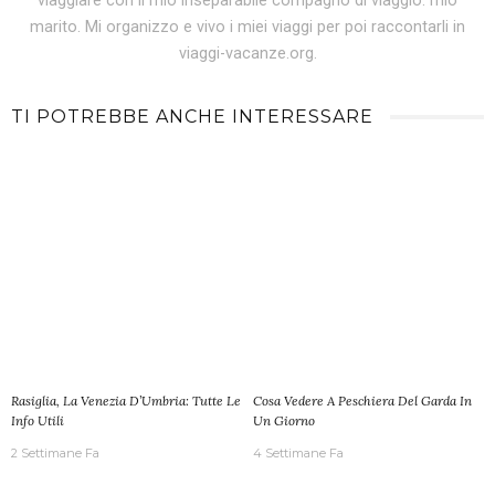
viaggiare con il mio inseparabile compagno di viaggio: mio
marito. Mi organizzo e vivo i miei viaggi per poi raccontarli in
viaggi-vacanze.org.
TI POTREBBE ANCHE INTERESSARE
Rasiglia, La Venezia D’Umbria: Tutte Le
Cosa Vedere A Peschiera Del Garda In
Info Utili
Un Giorno
2 Settimane Fa
4 Settimane Fa