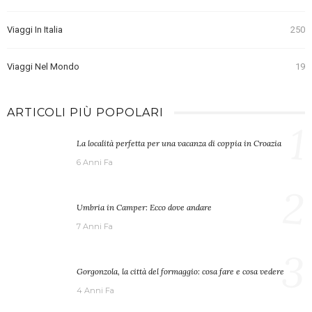
Viaggi In Italia
250
Viaggi Nel Mondo
19
ARTICOLI PIÙ POPOLARI
1
La località perfetta per una vacanza di coppia in Croazia
6 Anni Fa
2
Umbria in Camper: Ecco dove andare
7 Anni Fa
3
Gorgonzola, la città del formaggio: cosa fare e cosa vedere
4 Anni Fa