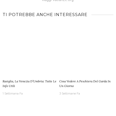
TI POTREBBE ANCHE INTERESSARE
Rasiglia, La Venezia D’Umbria: Tutte Le
Cosa Vedere A Peschiera Del Garda In
Info Utili
Un Giorno
1 Settimana Fa
3 Settimane Fa