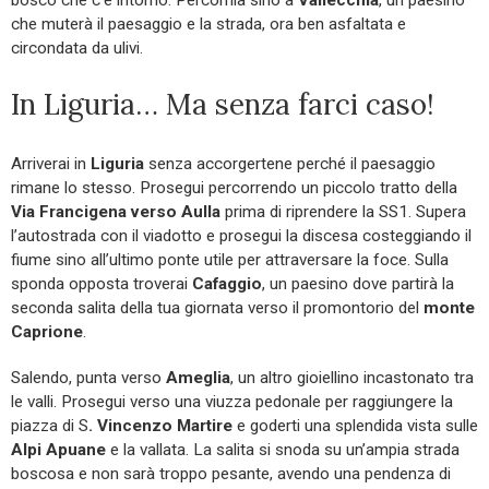
che muterà il paesaggio e la strada, ora ben asfaltata e
circondata da ulivi.
In Liguria… Ma senza farci caso!
Arriverai in
Liguria
senza accorgertene perché il paesaggio
rimane lo stesso. Prosegui percorrendo un piccolo tratto della
Via Francigena verso Aulla
prima di riprendere la SS1. Supera
l’autostrada con il viadotto e prosegui la discesa costeggiando il
fiume sino all’ultimo ponte utile per attraversare la foce. Sulla
sponda opposta troverai
Cafaggio
, un paesino dove partirà la
seconda salita della tua giornata verso il promontorio del
monte
Caprione
.
Salendo, punta verso
Ameglia
, un altro gioiellino incastonato tra
le valli. Prosegui verso una viuzza pedonale per raggiungere la
piazza di S
. Vincenzo Martire
e goderti una splendida vista sulle
Alpi Apuane
e la vallata. La salita si snoda su un’ampia strada
boscosa e non sarà troppo pesante, avendo una pendenza di