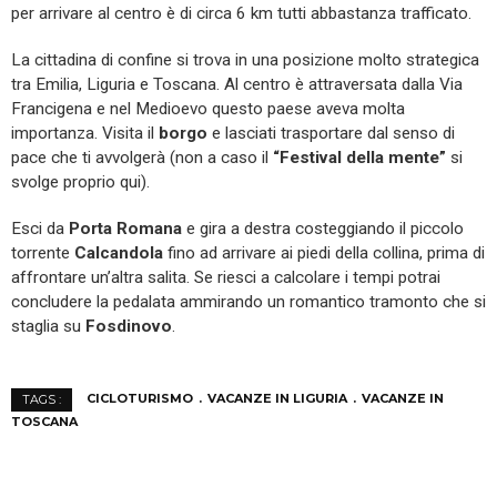
per arrivare al centro è di circa 6 km tutti abbastanza trafficato.
La cittadina di confine si trova in una posizione molto strategica
tra Emilia, Liguria e Toscana. Al centro è attraversata dalla Via
Francigena e nel Medioevo questo paese aveva molta
importanza. Visita il
borgo
e lasciati trasportare dal senso di
pace che ti avvolgerà (non a caso il
“Festival della mente”
si
svolge proprio qui).
Esci da
Porta Romana
e gira a destra costeggiando il piccolo
torrente
Calcandola
fino ad arrivare ai piedi della collina, prima di
affrontare un’altra salita. Se riesci a calcolare i tempi potrai
concludere la pedalata ammirando un romantico tramonto che si
staglia su
Fosdinovo
.
CICLOTURISMO
VACANZE IN LIGURIA
VACANZE IN
TAGS :
TOSCANA