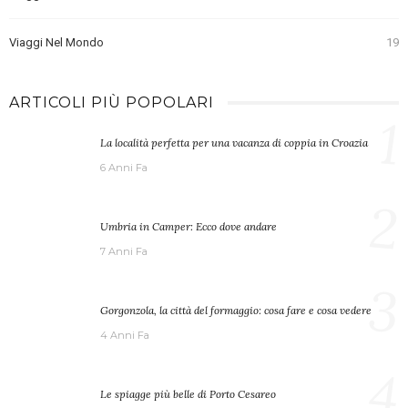
Viaggi Nel Mondo
19
ARTICOLI PIÙ POPOLARI
1
La località perfetta per una vacanza di coppia in Croazia
6 Anni Fa
2
Umbria in Camper: Ecco dove andare
7 Anni Fa
3
Gorgonzola, la città del formaggio: cosa fare e cosa vedere
4 Anni Fa
4
Le spiagge più belle di Porto Cesareo