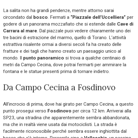
La salita non ha grandi pendenze, mentre attorno sarai
circondato dal
bosco
. Fermati a
“Piazzale dell’Uccelliera”
per
godere di un panorama mozzafiato che si estende dalle
Cave di
Carrara al mare
. Dal piazzale puoi vedere chiaramente uno dei
tre bacini di estrazione del marmo, quello di Torano. L’attività
estrattiva risalente ormai a diversi secoli fa ha creato delle
fratture e dei tagli che hanno creato un paesaggio unico al
mondo. Il
punto panoramico
si trova a qualche centinaio di
metri da Campo Cecina, dove potrai fermarti per ammirare la
fontana e le statue presenti prima di tornare indietro.
Da Campo Cecina a Fosdinovo
All’incrocio di prima, dove hai girato per Campo Cecina, a questo
punto prosegui verso
Fosdinovo
per circa 12 km. Arriverai alla
SP23, una stradina che apparentemente sembra abbandonata,
ma che in realtà viene usata dai motociclisti. La strada è
facilmente riconoscibile perché sembra essere inghiottita dal
bosco che c’è intorno. Percorrila sino a
Vallecchia
, un paesino