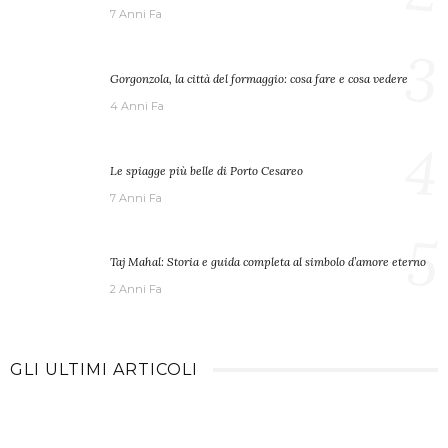
7 Anni Fa
3
Gorgonzola, la città del formaggio: cosa fare e cosa vedere
4 Anni Fa
4
Le spiagge più belle di Porto Cesareo
7 Anni Fa
5
Taj Mahal: Storia e guida completa al simbolo d’amore eterno
2 Anni Fa
GLI ULTIMI ARTICOLI