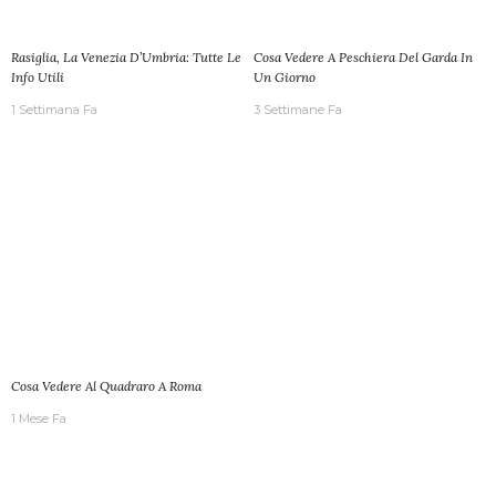
Rasiglia, La Venezia D’Umbria: Tutte Le
Cosa Vedere A Peschiera Del Garda In
Info Utili
Un Giorno
1 Settimana Fa
3 Settimane Fa
Cosa Vedere Al Quadraro A Roma
1 Mese Fa