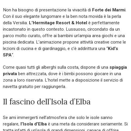
Non ha bisogno di presentazione la vivacità di
Forte dei Marmi
.
Con il suo elegante lungomare e la ben nota movida è la perla
della Versilia.
L’Hermitage Resort & Hotel
è perfettamente
incastonato in questo contesto. Lussuoso, circondato da un
parco molto curato, offre ai bambini un’ampia area giochi e una
piscina dedicata. L’animazione propone attività creative come le
lezioni di cucina e di giardinaggio, e c’è addirittura una “
Kid’s
SPA
“.
Come quasi tutti gli alberghi sulla costa, dispone di una
spiaggia
privata
ben attrezzata, dove è i bimbi possono giocare in una
zona a loro riservata. L’hotel mette a disposizione il servizio di
navetta gratuito per raggiungerla.
Il fascino dell’Isola d’Elba
Se ami immergerti nell’atmosfera che solo le isole sanno
regalare,
l’Isola d’Elba
è una meta da considerare seriamente. Si
tratta infatti di un’isola di grandi dimensioni, capace di offrire