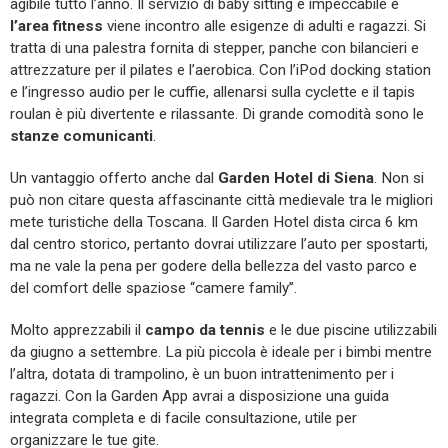
agibile tutto l’anno. Il servizio di baby sitting è impeccabile e
l’area fitness
viene incontro alle esigenze di adulti e ragazzi. Si
tratta di una palestra fornita di stepper, panche con bilancieri e
attrezzature per il pilates e l’aerobica. Con l’iPod docking station
e l’ingresso audio per le cuffie, allenarsi sulla cyclette e il tapis
roulan è più divertente e rilassante. Di grande comodità sono le
stanze comunicanti
.
Un vantaggio offerto anche dal
Garden Hotel di Siena
. Non si
può non citare questa affascinante città medievale tra le migliori
mete turistiche della Toscana. Il Garden Hotel dista circa 6 km
dal centro storico, pertanto dovrai utilizzare l’auto per spostarti,
ma ne vale la pena per godere della bellezza del vasto parco e
del comfort delle spaziose “camere family”.
Molto apprezzabili il
campo da tennis
e le due piscine utilizzabili
da giugno a settembre. La più piccola è ideale per i bimbi mentre
l’altra, dotata di trampolino, è un buon intrattenimento per i
ragazzi. Con la Garden App avrai a disposizione una guida
integrata completa e di facile consultazione, utile per
organizzare le tue gite.