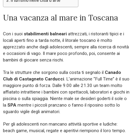
Il turismo nelle città d’arte
Una vacanza al mare in Toscana
Con i suoi
stabilimenti balneari
attrezzati, i ristoranti tipici e i
locali aperti fino a tarda notte, il litorale toscano è molto
apprezzato anche dagli adolescenti, sempre alla ricerca di novità
e occasioni di vago. Il mare poco profondo, poi, consente ai
bambini di giocare senza rischi.
Tra le strutture che sorgono sulla costa ti segnalo il
Canado
Club di Castagneto Carducci
. L’animazione “Full Time” è il suo
maggiore punto di forza. Dalle 9.00 alle 21.30 un team molto
affiatato intrattiene i bambini con spettacoli, laboratori e giochi in
piscina o sulla spiaggia. Niente male se desideri goderti il sole o
la
SPA
mentre i piccoli pranzano o fanno il riposino sotto lo
sguardo vigile degli animatori.
Per gli adolescenti non mancano attività sportive e ludiche:
beach game, musical, regate e aperitivi riempiono il loro tempo.