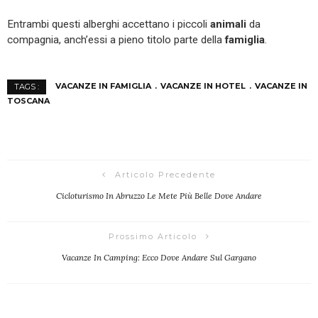
Entrambi questi alberghi accettano i piccoli
animali
da
compagnia, anch’essi a pieno titolo parte della
famiglia
.
VACANZE IN FAMIGLIA
VACANZE IN HOTEL
VACANZE IN
TAGS :
TOSCANA
Articolo Precedente
Cicloturismo In Abruzzo Le Mete Più Belle Dove Andare
Prossimo Articolo
Vacanze In Camping: Ecco Dove Andare Sul Gargano