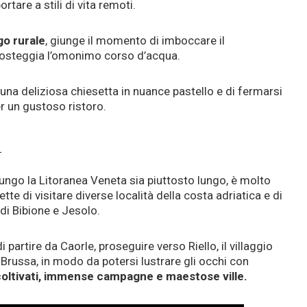
rtare a stili di vita remoti.
go rurale
, giunge il momento di imboccare il
 costeggia l’omonimo corso d’acqua.
 una deliziosa chiesetta in nuance pastello e di fermarsi
er un gustoso ristoro.
a
lungo la Litoranea Veneta sia piuttosto lungo, è molto
tte di visitare diverse località della costa adriatica e di
di Bibione e Jesolo.
partire da Caorle, proseguire verso Riello, il villaggio
a Brussa, in modo da potersi lustrare gli occhi con
oltivati, immense campagne e maestose ville.