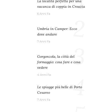
1
La località perfetta per una
vacanza di coppia in Croazia
6 Anni Fa
2
Umbria in Camper: Ecco
dove andare
7 Anni Fa
3
Gorgonzola, la città del
formaggio: cosa fare e cosa
vedere
4
4 Anni Fa
Le spiagge più belle di Porto
Cesareo
7 Anni Fa