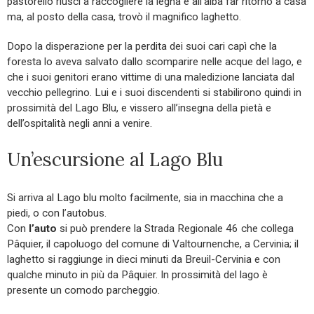
pastorello riuscì a raccogliere la legna e all’alba far ritorno a casa
ma, al posto della casa, trovò il magnifico laghetto.
Dopo la disperazione per la perdita dei suoi cari capì che la
foresta lo aveva salvato dallo scomparire nelle acque del lago, e
che i suoi genitori erano vittime di una maledizione lanciata dal
vecchio pellegrino. Lui e i suoi discendenti si stabilirono quindi in
prossimità del Lago Blu, e vissero all’insegna della pietà e
dell’ospitalità negli anni a venire.
Un’escursione al Lago Blu
Si arriva al Lago blu molto facilmente, sia in macchina che a
piedi, o con l’autobus.
Con
l’auto
si può prendere la Strada Regionale 46 che collega
Pâquier, il capoluogo del comune di Valtournenche, a Cervinia; il
laghetto si raggiunge in dieci minuti da Breuil-Cervinia e con
qualche minuto in più da Pâquier. In prossimità del lago è
presente un comodo parcheggio.