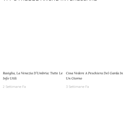
Rasiglia, La Venezia D’Umbria: Tutte Le
Cosa Vedere A Peschiera Del Garda In
Info Utili
Un Giorno
2 Settimane Fa
3 Settimane Fa