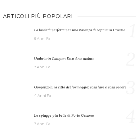
ARTICOLI PIÙ POPOLARI
1
La località perfetta per una vacanza di coppia in Croazia
6 Anni Fa
2
Umbria in Camper: Ecco dove andare
7 Anni Fa
3
Gorgonzola, la città del formaggio: cosa fare e cosa vedere
4 Anni Fa
4
Le spiagge più belle di Porto Cesareo
7 Anni Fa