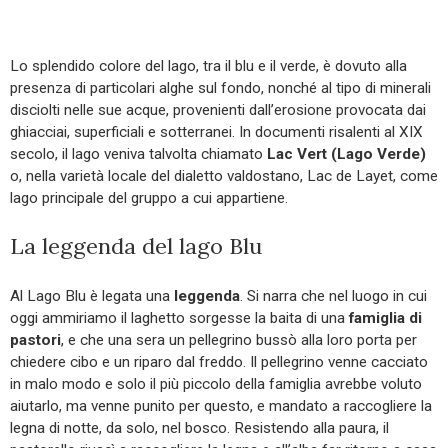
Lo splendido colore del lago, tra il blu e il verde, è dovuto alla
presenza di particolari alghe sul fondo, nonché al tipo di minerali
disciolti nelle sue acque, provenienti dall’erosione provocata dai
ghiacciai, superficiali e sotterranei. In documenti risalenti al XIX
secolo, il lago veniva talvolta chiamato
Lac Vert (Lago Verde)
o, nella varietà locale del dialetto valdostano, Lac de Layet, come
lago principale del gruppo a cui appartiene.
La leggenda del lago Blu
Al Lago Blu è legata una
leggenda
. Si narra che nel luogo in cui
oggi ammiriamo il laghetto sorgesse la baita di una
famiglia di
pastori
, e che una sera un pellegrino bussò alla loro porta per
chiedere cibo e un riparo dal freddo. Il pellegrino venne cacciato
in malo modo e solo il più piccolo della famiglia avrebbe voluto
aiutarlo, ma venne punito per questo, e mandato a raccogliere la
legna di notte, da solo, nel bosco. Resistendo alla paura, il