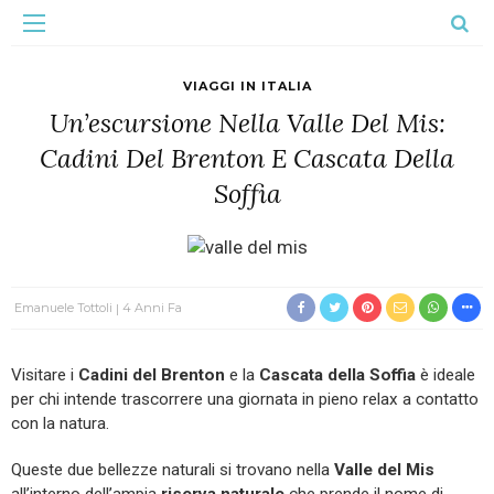
VIAGGI IN ITALIA
Un’escursione Nella Valle Del Mis:
Cadini Del Brenton E Cascata Della
Soffia
Emanuele Tottoli
4 Anni Fa
Visitare i
Cadini del Brenton
e la
Cascata della Soffia
è ideale
per chi intende trascorrere una giornata in pieno relax a contatto
con la natura.
Queste due bellezze naturali si trovano nella
Valle del Mis
all’interno dell’ampia
riserva naturale
che prende il nome di