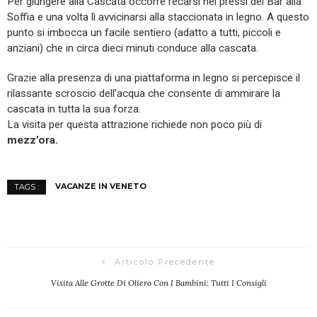
Per giungere alla Cascata occorre recarsi nei pressi del Bar alla
Soffia e una volta lì avvicinarsi alla staccionata in legno. A questo
punto si imbocca un facile sentiero (adatto a tutti, piccoli e
anziani) che in circa dieci minuti conduce alla cascata.
Grazie alla presenza di una piattaforma in legno si percepisce il
rilassante scroscio dell’acqua che consente di ammirare la
cascata in tutta la sua forza.
La visita per questa attrazione richiede non poco più di
mezz’ora.
VACANZE IN VENETO
TAGS :
Articolo Precedente
Visita Alle Grotte Di Oliero Con I Bambini: Tutti I Consigli