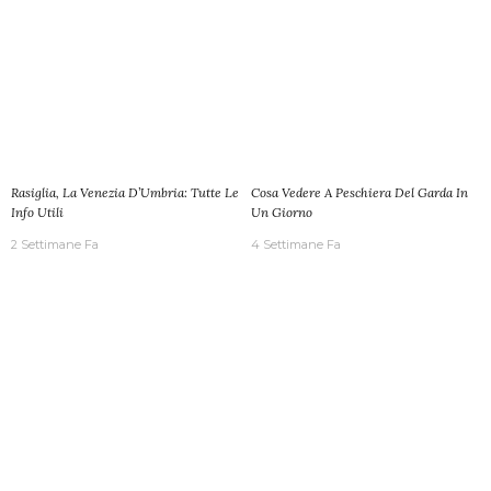
Rasiglia, La Venezia D’Umbria: Tutte Le
Cosa Vedere A Peschiera Del Garda In
Info Utili
Un Giorno
2 Settimane Fa
4 Settimane Fa