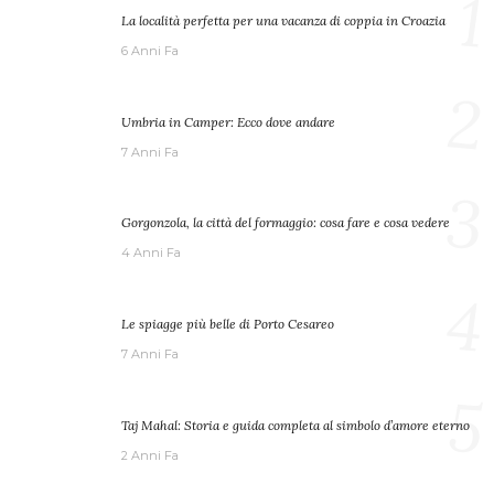
1
La località perfetta per una vacanza di coppia in Croazia
6 Anni Fa
2
Umbria in Camper: Ecco dove andare
7 Anni Fa
3
Gorgonzola, la città del formaggio: cosa fare e cosa vedere
4 Anni Fa
4
Le spiagge più belle di Porto Cesareo
7 Anni Fa
5
Taj Mahal: Storia e guida completa al simbolo d’amore eterno
2 Anni Fa