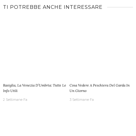
TI POTREBBE ANCHE INTERESSARE
Rasiglia, La Venezia D’Umbria: Tutte Le
Cosa Vedere A Peschiera Del Garda In
Info Utili
Un Giorno
2 Settimane Fa
3 Settimane Fa