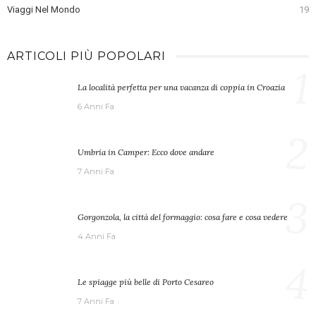
Viaggi Nel Mondo
19
ARTICOLI PIÙ POPOLARI
1
La località perfetta per una vacanza di coppia in Croazia
6 Anni Fa
2
Umbria in Camper: Ecco dove andare
7 Anni Fa
3
Gorgonzola, la città del formaggio: cosa fare e cosa vedere
4 Anni Fa
4
Le spiagge più belle di Porto Cesareo
7 Anni Fa