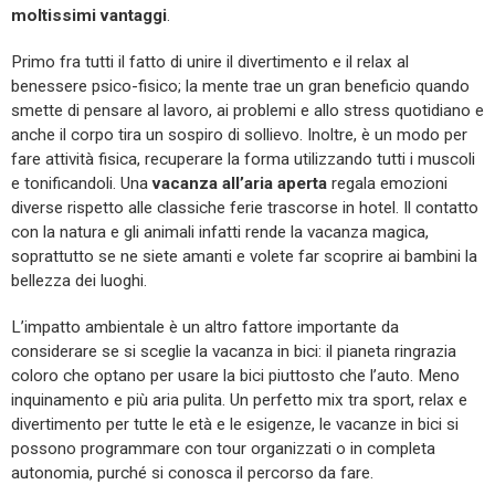
moltissimi vantaggi
.
Primo fra tutti il fatto di unire il divertimento e il relax al
benessere psico-fisico; la mente trae un gran beneficio quando
smette di pensare al lavoro, ai problemi e allo stress quotidiano e
anche il corpo tira un sospiro di sollievo. Inoltre, è un modo per
fare attività fisica, recuperare la forma utilizzando tutti i muscoli
e tonificandoli. Una
vacanza all’aria aperta
regala emozioni
diverse rispetto alle classiche ferie trascorse in hotel. Il contatto
con la natura e gli animali infatti rende la vacanza magica,
soprattutto se ne siete amanti e volete far scoprire ai bambini la
bellezza dei luoghi.
L’impatto ambientale è un altro fattore importante da
considerare se si sceglie la vacanza in bici: il pianeta ringrazia
coloro che optano per usare la bici piuttosto che l’auto. Meno
inquinamento e più aria pulita. Un perfetto mix tra sport, relax e
divertimento per tutte le età e le esigenze, le vacanze in bici si
possono programmare con tour organizzati o in completa
autonomia, purché si conosca il percorso da fare.