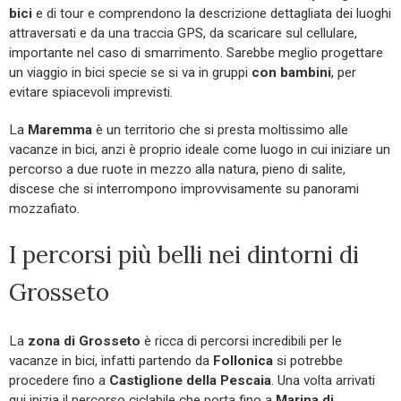
bici
e di tour e comprendono la descrizione dettagliata dei luoghi
attraversati e da una traccia GPS, da scaricare sul cellulare,
importante nel caso di smarrimento. Sarebbe meglio progettare
un viaggio in bici specie se si va in gruppi
con bambini
, per
evitare spiacevoli imprevisti.
La
Maremma
è un territorio che si presta moltissimo alle
vacanze in bici, anzi è proprio ideale come luogo in cui iniziare un
percorso a due ruote in mezzo alla natura, pieno di salite,
discese che si interrompono improvvisamente su panorami
mozzafiato.
I percorsi più belli nei dintorni di
Grosseto
La
zona di Grosseto
è ricca di percorsi incredibili per le
vacanze in bici, infatti partendo da
Follonica
si potrebbe
procedere fino a
Castiglione
della Pescaia
. Una volta arrivati
qui inizia il percorso ciclabile che porta fino a
Marina di