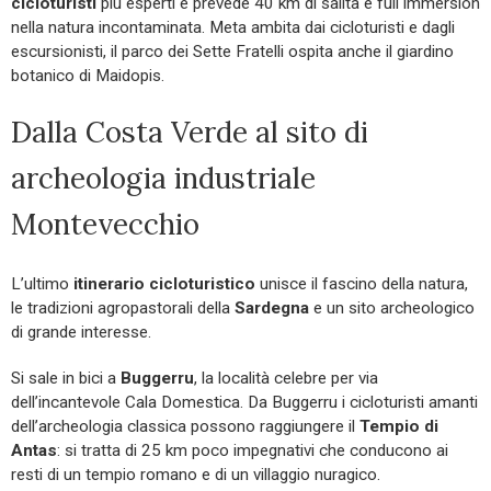
cicloturisti
più esperti e prevede 40 km di salita e full immersion
nella natura incontaminata. Meta ambita dai cicloturisti e dagli
escursionisti, il parco dei Sette Fratelli ospita anche il giardino
botanico di Maidopis.
Dalla Costa Verde al sito di
archeologia industriale
Montevecchio
L’ultimo
itinerario cicloturistico
unisce il fascino della natura,
le tradizioni agropastorali della
Sardegna
e un sito archeologico
di grande interesse.
Si sale in bici a
Buggerru
, la località celebre per via
dell’incantevole Cala Domestica. Da Buggerru i cicloturisti amanti
dell’archeologia classica possono raggiungere il
Tempio di
Antas
: si tratta di 25 km poco impegnativi che conducono ai
resti di un tempio romano e di un villaggio nuragico.