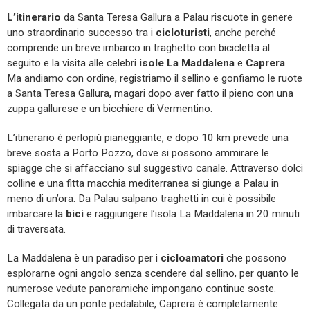
L’itinerario
da Santa Teresa Gallura a Palau riscuote in genere
uno straordinario successo tra i
cicloturisti
, anche perché
comprende un breve imbarco in traghetto con bicicletta al
seguito e la visita alle celebri
isole
La Maddalena
e
Caprera
.
Ma andiamo con ordine, registriamo il sellino e gonfiamo le ruote
a Santa Teresa Gallura, magari dopo aver fatto il pieno con una
zuppa gallurese e un bicchiere di Vermentino.
L’itinerario è perlopiù pianeggiante, e dopo 10 km prevede una
breve sosta a Porto Pozzo, dove si possono ammirare le
spiagge che si affacciano sul suggestivo canale. Attraverso dolci
colline e una fitta macchia mediterranea si giunge a Palau in
meno di un’ora. Da Palau salpano traghetti in cui è possibile
imbarcare la
bici
e raggiungere l’isola La Maddalena in 20 minuti
di traversata.
La Maddalena è un paradiso per i
cicloamatori
che possono
esplorarne ogni angolo senza scendere dal sellino, per quanto le
numerose vedute panoramiche impongano continue soste.
Collegata da un ponte pedalabile, Caprera è completamente