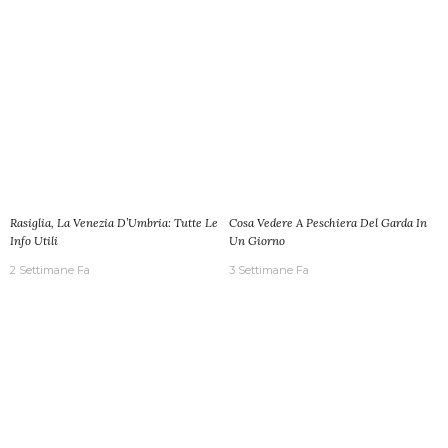
Rasiglia, La Venezia D’Umbria: Tutte Le
Cosa Vedere A Peschiera Del Garda In
Info Utili
Un Giorno
2 Settimane Fa
3 Settimane Fa