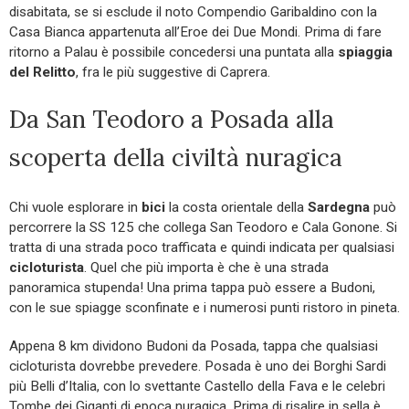
disabitata, se si esclude il noto Compendio Garibaldino con la
Casa Bianca appartenuta all’Eroe dei Due Mondi. Prima di fare
ritorno a Palau è possibile concedersi una puntata alla
spiaggia
del Relitto
, fra le più suggestive di Caprera.
Da San Teodoro a Posada alla
scoperta della civiltà nuragica
Chi vuole esplorare in
bici
la costa orientale della
Sardegna
può
percorrere la SS 125 che collega San Teodoro e Cala Gonone. Si
tratta di una strada poco trafficata e quindi indicata per qualsiasi
cicloturista
. Quel che più importa è che è una strada
panoramica stupenda! Una prima tappa può essere a Budoni,
con le sue spiagge sconfinate e i numerosi punti ristoro in pineta.
Appena 8 km dividono Budoni da Posada, tappa che qualsiasi
cicloturista dovrebbe prevedere. Posada è uno dei Borghi Sardi
più Belli d’Italia, con lo svettante Castello della Fava e le celebri
Tombe dei Giganti di epoca nuragica. Prima di risalire in sella è