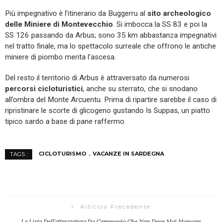
Più impegnativo è l’itinerario da Buggerru al
sito archeologico
delle Miniere di Montevecchio
. Si imbocca la SS 83 e poi la
SS 126 passando da Arbus; sono 35 km abbastanza impegnativi
nel tratto finale, ma lo spettacolo surreale che offrono le antiche
miniere di piombo merita l’ascesa.
Del resto il territorio di Arbus è attraversato da numerosi
percorsi cicloturistici
, anche su sterrato, che si snodano
all’ombra del Monte Arcuentu. Prima di ripartire sarebbe il caso di
ripristinare le scorte di glicogeno gustando Is Suppas, un piatto
tipico sardo a base di pane raffermo.
CICLOTURISMO
VACANZE IN SARDEGNA
TAGS :
Articolo Precedente
La Lista Dell’attrezzatura Da Campeggio Che Non Deve Mai Mancare