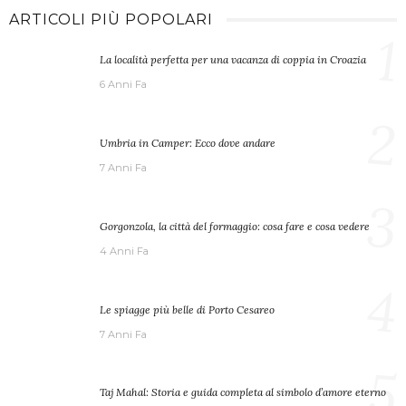
ARTICOLI PIÙ POPOLARI
1
La località perfetta per una vacanza di coppia in Croazia
6 Anni Fa
2
Umbria in Camper: Ecco dove andare
7 Anni Fa
3
Gorgonzola, la città del formaggio: cosa fare e cosa vedere
4 Anni Fa
4
Le spiagge più belle di Porto Cesareo
7 Anni Fa
5
Taj Mahal: Storia e guida completa al simbolo d’amore eterno