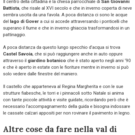
Il centro della cittadina è la chiesa parrocchiale di
San Giovanni
Battista
, che risale al XVI secolo e che in inverno coperta di neve
sembra uscita da una favola. A poca distanza ci sono le acque
del
lago di Gover
a cui si accede attraversando i ponticelli che
superano il fiume e che in inverno ghiaccia trasformandosi in un
pattinaggio.
A poca distanza da questo lungo specchio d’acqua si trova
Castel Savoia
, che si può raggiungere anche in auto oppure
attraverso il
giardino botanico
che è stato aperto negli anni ‘90
e che è aperto in estate con le fioriture mentre in inverno si può
solo vedere dalle finestre del maniero.
Il castello che apparteneva al Regina Margherita e con le sue
strutture fiabesche, le torri e i pinnacoli sotto Natale si anima
con tante piccole attività e visite guidate, ricordando però che è
necessario l’accompagnamento della guida e bisogna indossare
le cassate calzari appositi per non rovinare il pavimento in legno.
Altre cose da fare nella val di