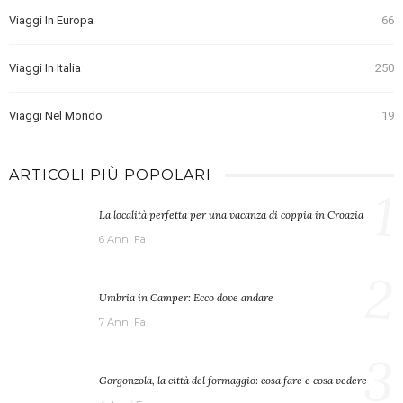
Viaggi In Europa
66
Viaggi In Italia
250
Viaggi Nel Mondo
19
ARTICOLI PIÙ POPOLARI
1
La località perfetta per una vacanza di coppia in Croazia
6 Anni Fa
2
Umbria in Camper: Ecco dove andare
7 Anni Fa
3
Gorgonzola, la città del formaggio: cosa fare e cosa vedere