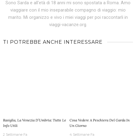
Sono Sarda e all'età di 18 anni mi sono spostata a Roma. Amo
viaggiare con il mio inseparabile compagno di viaggio: mio
marito. Mi organizzo e vivo i miei viaggi per poi raccontarli in
viaggi-vacanze.org.
TI POTREBBE ANCHE INTERESSARE
Rasiglia, La Venezia D’Umbria: Tutte Le
Cosa Vedere A Peschiera Del Garda In
Info Utili
Un Giorno
2 Settimane Fa
4 Settimane Fa