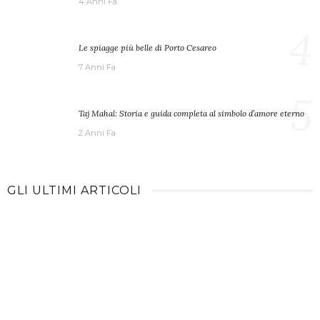
4 Anni Fa
4
Le spiagge più belle di Porto Cesareo
7 Anni Fa
5
Taj Mahal: Storia e guida completa al simbolo d’amore eterno
2 Anni Fa
GLI ULTIMI ARTICOLI